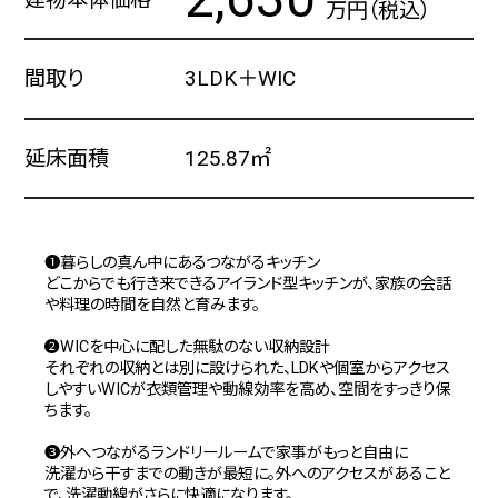
万円（税込）
間取り
3LDK＋WIC
延床面積
125.87㎡
❶暮らしの真ん中にあるつながるキッチン
どこからでも行き来できるアイランド型キッチンが、家族の会話
や料理の時間を自然と育みます。
❷WICを中心に配した無駄のない収納設計
それぞれの収納とは別に設けられた、LDKや個室からアクセス
しやすいWICが衣類管理や動線効率を高め、空間をすっきり保
ちます。
❸外へつながるランドリールームで家事がもっと自由に
洗濯から干すまでの動きが最短に。外へのアクセスがあること
で、洗濯動線がさらに快適になります。